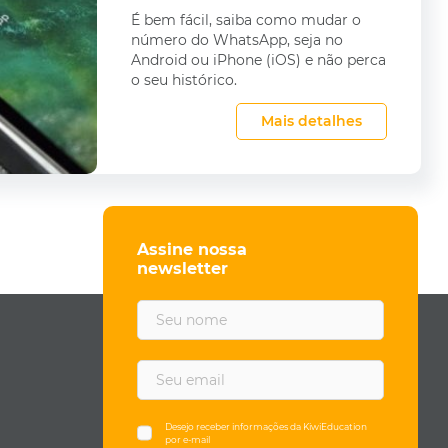
É bem fácil, saiba como mudar o
número do WhatsApp, seja no
Android ou iPhone (iOS) e não perca
o seu histórico.
Mais detalhes
Assine nossa
newsletter
F
i
r
s
E
t
m
n
a
a
i
Desejo receber informações da KiwiEducation
por e-mail