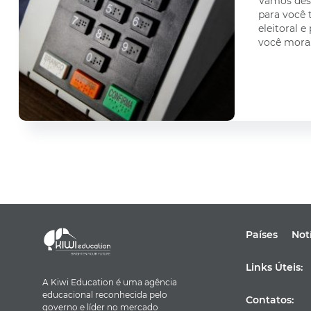
Vamos desc
para você t
eleitoral 
você mora
Países
Not
Links Úteis:
A Kiwi Education é uma agência
educacional reconhecida pelo
Contatos:
governo e líder no mercado