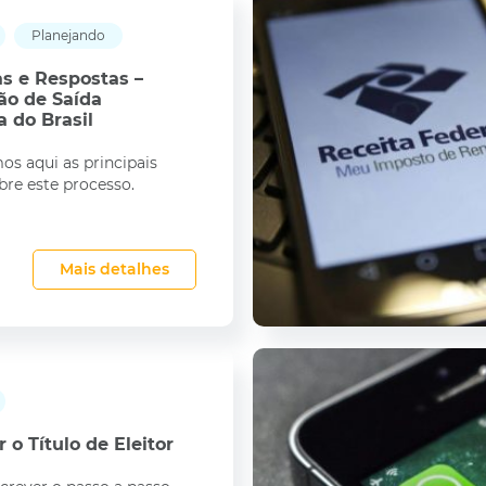
Planejando
s e Respostas –
ão de Saída
a do Brasil
s aqui as principais
bre este processo.
Mais detalhes
r o Título de Eleitor