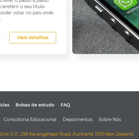
rever o passo a passo
ransferir o seu título
e poder votar no país onde
.
Mais detalhes
ícias
Bolsas de estudo
FAQ
Consultoria Educacional
Depoimentos
Sobre Nós
Unit G-F, 238 Karangahape Road, Auckland, 1010 New Zealand