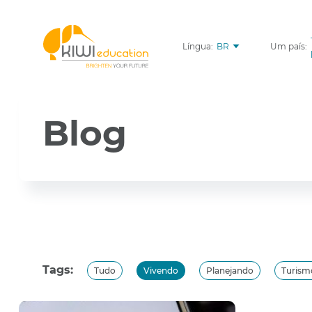
Língua:
BR
Um país:
Blog
Tags:
Tudo
Vivendo
Planejando
Turism