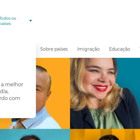
Todos os
países
Sobre países
Imigração
Educação
r a melhor
dia,
ordo com