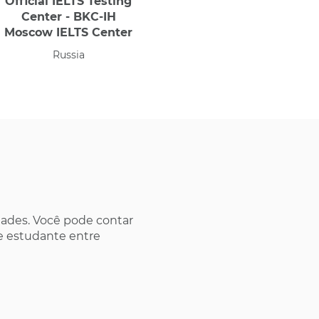
Official IELTS Testing
Center - BKC-IH
Moscow IELTS Center
Russia
dades. Você pode contar
de estudante entre