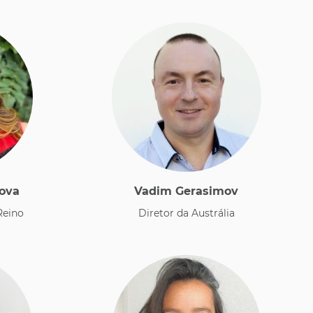
lova
Vadim Gerasimov
 Reino
​Diretor da Austrália