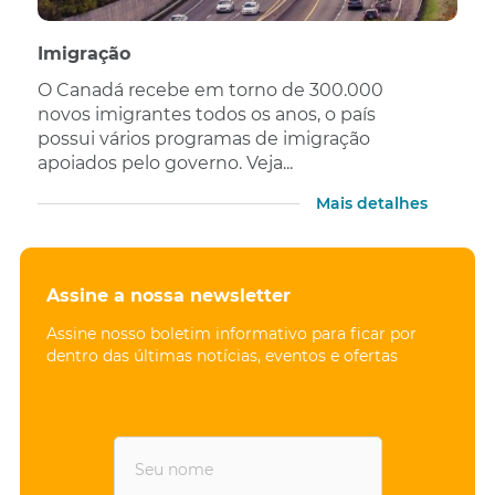
Imigração
O Canadá recebe em torno de 300.000
novos imigrantes todos os anos, o país
possui vários programas de imigração
apoiados pelo governo. Veja...
Mais detalhes
Assine a nossa newsletter
Assine nosso boletim informativo para ficar por
dentro das últimas notícias, eventos e ofertas
F
i
r