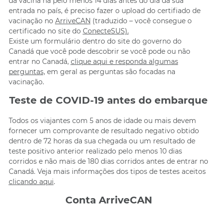
da vacina há pelo menos 14 dias antes do dia da sua
entrada no país, é preciso fazer o upload do certifiado de
vacinação no
ArriveCAN
(traduzido – você consegue o
certificado no site do
ConecteSUS).
Existe um formulário dentro do site do governo do
Canadá que você pode descobrir se você pode ou não
entrar no Canadá,
clique aqui e responda algumas
perguntas,
em geral as perguntas são focadas na
vacinação.
Teste de COVID-19 antes do embarque
Todos os viajantes com 5 anos de idade ou mais devem
fornecer um comprovante de resultado negativo obtido
dentro de 72 horas da sua chegada ou um resultado de
teste positivo anterior realizado pelo menos 10 dias
corridos e não mais de 180 dias corridos antes de entrar no
Canadá. Veja mais informações dos tipos de testes aceitos
clicando aqui
.
Conta ArriveCAN