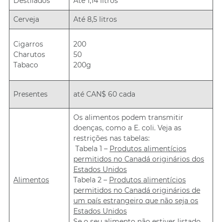
Destilados
Até 1,14 litros
Cerveja
Até 8,5 litros
Cigarros
200
Charutos
50
Tabaco
200g
Presentes
até CAN$ 60 cada
Os alimentos podem transmitir
doenças, como a E. coli. Veja as
restrições nas tabelas:
Tabela 1 –
Produtos alimentícios
permitidos no Canadá originários dos
Estados Unidos
Alimentos
Tabela 2 –
Produtos alimentícios
permitidos no Canadá originários de
um país estrangeiro que não seja os
Estados Unidos
Se o seu alimento não estiver listado