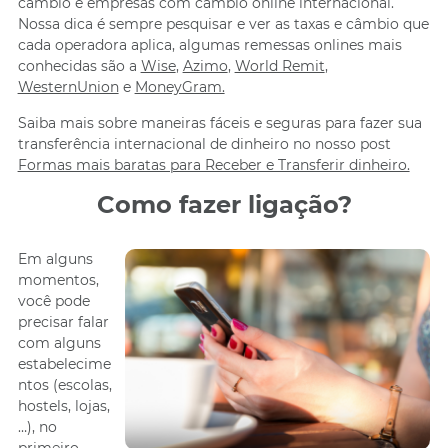
câmbio e empresas com câmbio online internacional.
Nossa dica é sempre pesquisar e ver as taxas e câmbio que
cada operadora aplica, algumas remessas onlines mais
conhecidas são a
Wise
,
Azimo
,
World Remit
,
WesternUnion
e
MoneyGram.
Saiba mais sobre maneiras fáceis e seguras para fazer sua
transferência internacional de dinheiro no nosso post
Formas mais baratas para Receber e Transferir dinheiro.
Como fazer ligação?
Em alguns
momentos,
você pode
precisar falar
com alguns
estabelecime
ntos (escolas,
hostels, lojas,
…), no