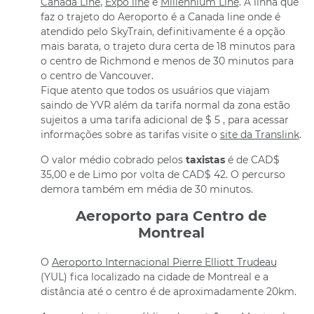
Canada Line
,
Expo line
e
Millennium Line
. A linha que
faz o trajeto do Aeroporto é a Canada line onde é
atendido pelo SkyTrain, definitivamente é a opção
mais barata, o trajeto dura certa de 18 minutos para
o centro de Richmond e menos de 30 minutos para
o centro de Vancouver.
Fique atento que todos os usuários que viajam
saindo de YVR além da tarifa normal da zona estão
sujeitos a uma tarifa adicional de $ 5 , para acessar
informações sobre as tarifas visite o
site da Translink
.
O valor médio cobrado pelos
taxistas
é de CAD$
35,00 e de Limo por volta de CAD$ 42. O percurso
demora também em média de 30 minutos.
Aeroporto para Centro de
Montreal
O
Aeroporto Internacional Pierre Elliott Trudeau
(YUL) fica localizado na cidade de Montreal e a
distância até o centro é de aproximadamente 20km.