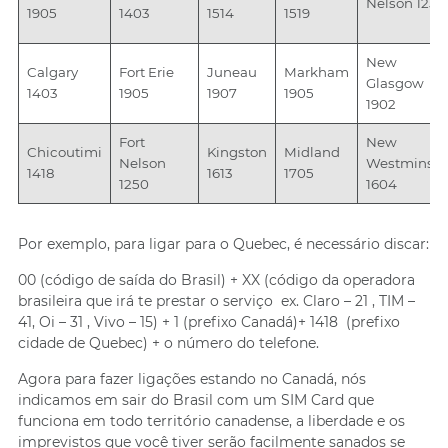
Nelson 1250
1905
1403
1514
1519
New
Calgary
Fort Erie
Juneau
Markham
Glasgow
1403
1905
1907
1905
1902
Fort
New
Chicoutimi
Kingston
Midland
Nelson
Westminste
1418
1613
1705
1250
1604
Por exemplo, para ligar para o Quebec, é necessário discar:
00 (código de saída do Brasil) + XX (código da operadora
brasileira que irá te prestar o serviço ex. Claro – 21 , TIM –
41, Oi – 31 , Vivo – 15) + 1 (prefixo Canadá)+ 1418 (prefixo
cidade de Quebec) + o número do telefone.
Agora para fazer ligações estando no Canadá, nós
indicamos em sair do Brasil com um SIM Card que
funciona em todo território canadense, a liberdade e os
imprevistos que você tiver serão facilmente sanados se