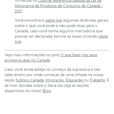
fornecida no
Guia de Referência Rápida da Lei de
Segurança de Produtos de Consumo do Canadá –
2011;
Você encontrará
neste link
algumas diretrizes gerais
sobre o que você pode e não pode levar para o
Canadá, caso você tenha alguma mercadoria que
precise ser declarada, estime as taxas clicando
neste
link
.
Veja mais informações no post
O que fazer nos seus
primeiros dias no Canadá
.
Caso você ainda esteja no começo da sua busca e não
sabe direito por onde começar de uma olhada na nossa
seção
Sobre o Canadá
,
Imigração
,
Educação
ou
Trabalho
. E
se tiver dúvidas sobre o dia-a-dia veja as seções
disponíveis no nosso
Blog
.