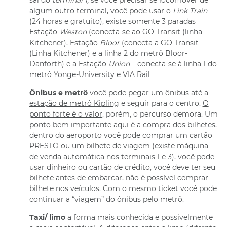
sai do
terminal 1,
se você precisar se locomover de
algum outro terminal, você pode usar o
Link Train
(24 horas e gratuito), existe somente 3 paradas
Estação
Weston
(conecta-se ao GO Transit (linha
Kitchener), Estação
Bloor
(conecta a GO Transit
(Linha Kitchener) e a linha 2 do metrô Bloor-
Danforth) e a Estação
Union
– conecta-se à linha 1 do
metrô Yonge-University e VIA Rail
Ônibus e metrô
você pode pegar
um ônibus até a
estação de metrô Kipling
e seguir para o centro.
O
ponto forte é o valor
, porém, o percurso demora. Um
ponto bem importante aqui é a
compra dos bilhetes
,
dentro do aeroporto você pode comprar um cartão
PRESTO
ou um bilhete de viagem (existe máquina
de venda automática nos terminais 1 e 3), você pode
usar dinheiro ou cartão de crédito, você deve ter seu
bilhete antes de embarcar, não é possível comprar
bilhete nos veículos. Com o mesmo ticket você pode
continuar a “viagem” do ônibus pelo metrô.
Taxi/ limo
a forma mais conhecida e possivelmente