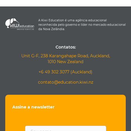
A Kiwi Education é uma agência educacional
reconhecida pelo governo e líder no mercado educacional
da Nova Zelândia.
Contatos:
Unit G-F, 238 Karangahape Road, Auckland,
1010 New Zealand
+6 49 302 3077 (Auckland)
contato@education.kiwi.nz
Assine a newsletter
F