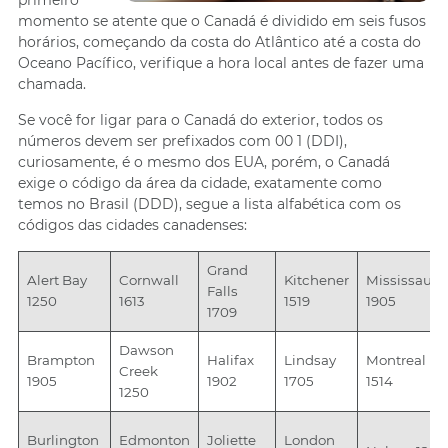
primeiro
momento se atente que o Canadá é dividido em seis fusos
horários, começando da costa do Atlântico até a costa do
Oceano Pacífico, verifique a hora local antes de fazer uma
chamada.
Se você for ligar para o Canadá do exterior, todos os
números devem ser prefixados com 00 1 (DDI),
curiosamente, é o mesmo dos EUA, porém, o Canadá
exige o código da área da cidade, exatamente como
temos no Brasil (DDD), segue a lista alfabética com os
códigos das cidades canadenses:
Grand
Alert Bay
Cornwall
Kitchener
Mississaug
Falls
1250
1613
1519
1905
1709
Dawson
Brampton
Halifax
Lindsay
Montreal
Creek
1905
1902
1705
1514
1250
Burlington
Edmonton
Joliette
London