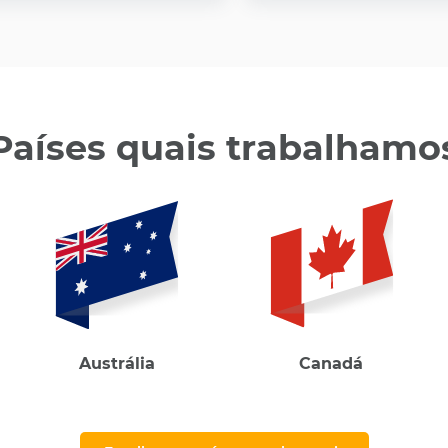
Países quais trabalhamo
Austrália
Canadá