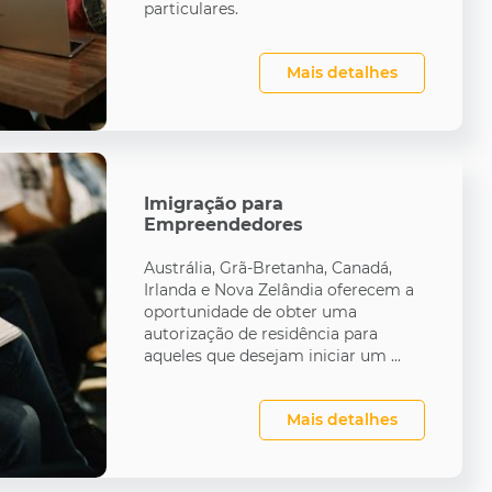
particulares.
Mais detalhes
Imigração para
Empreendedores
Austrália, Grã-Bretanha, Canadá,
Irlanda e Nova Zelândia oferecem a
oportunidade de obter uma
autorização de residência para
aqueles que desejam iniciar um ...
Mais detalhes