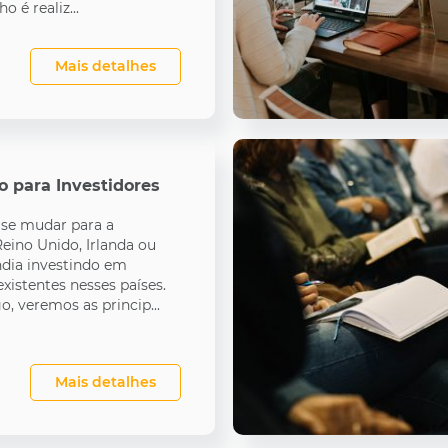
o é realiz...
Mais detalhes
o para Investidores
 se mudar para a
Reino Unido, Irlanda ou
dia investindo em
xistentes nesses países.
o, veremos as princip...
Mais detalhes