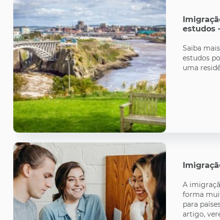
Imigraçã
estudos
Saiba mai
estudos po
uma residê
Imigraçã
A imigraçã
forma mui
para paíse
artigo, v