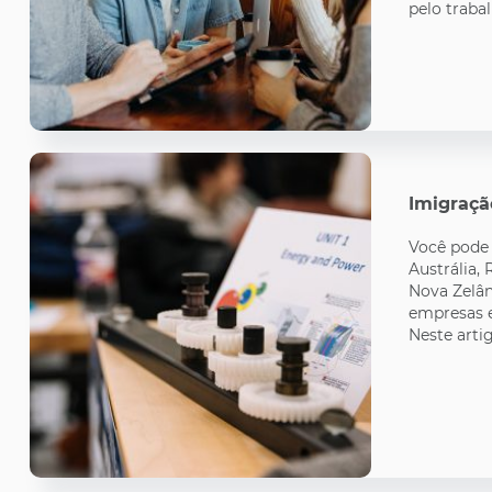
pelo trabalh
Imigraçã
Você pode
Austrália, 
Nova Zelân
empresas e
Neste artig