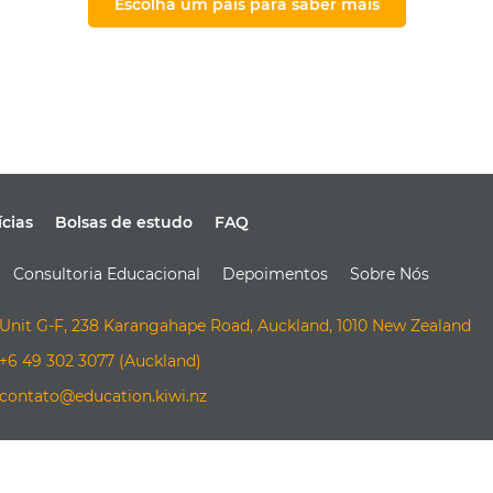
Escolha um país para saber mais
ícias
Bolsas de estudo
FAQ
Consultoria Educacional
Depoimentos
Sobre Nós
Unit G-F, 238 Karangahape Road, Auckland, 1010 New Zealand
+6 49 302 3077 (Auckland)
contato@education.kiwi.nz