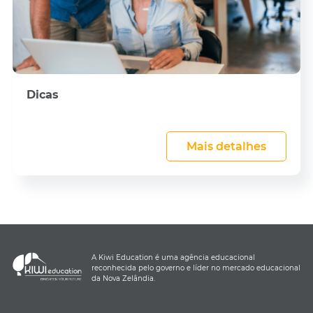
Dicas
Mais detalhes
A Kiwi Education é uma agência educacional
reconhecida pelo governo e líder no mercado educacional
da Nova Zelândia.