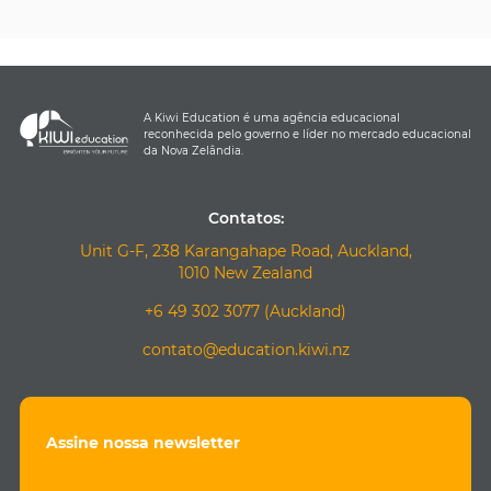
A Kiwi Education é uma agência educacional
reconhecida pelo governo e líder no mercado educacional
da Nova Zelândia.
Contatos:
Unit G-F, 238 Karangahape Road, Auckland,
1010 New Zealand
+6 49 302 3077 (Auckland)
contato@education.kiwi.nz
Assine nossa newsletter