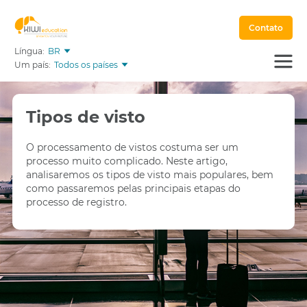
Contato
Língua:
BR
Um país:
Todos os países
Tipos de visto
O processamento de vistos costuma ser um
processo muito complicado. Neste artigo,
analisaremos os tipos de visto mais populares, bem
como passaremos pelas principais etapas do
processo de registro.