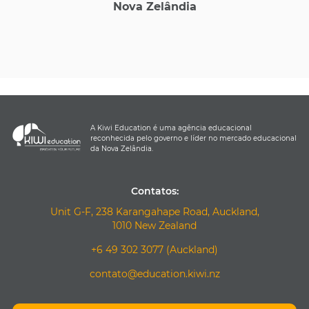
Nova Zelândia
A Kiwi Education é uma agência educacional
reconhecida pelo governo e líder no mercado educacional
da Nova Zelândia.
Contatos:
Unit G-F, 238 Karangahape Road, Auckland,
1010 New Zealand
+6 49 302 3077 (Auckland)
contato@education.kiwi.nz