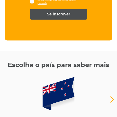
a
i
pessoais
m
l
e
*
*
Escolha o país para saber mais