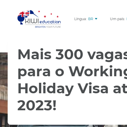
Língua:
BR
Um país:
Mais 300 vaga
para o Workin
Holiday Visa a
2023!