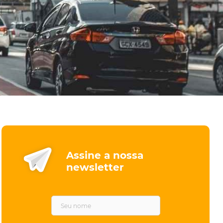
Assine a nossa
newsletter
F
i
r