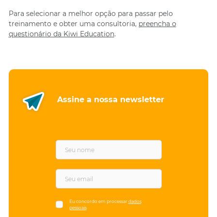
Para selecionar a melhor opção para passar pelo
treinamento e obter uma consultoria,
preencha o
questionário da Kiwi Education
.
Assine a nossa newsletter
F
i
r
s
E
t
m
n
a
a
i
Eu concordo em processar
dados
pessoais
m
l