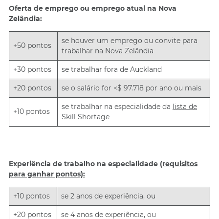
Oferta de emprego ou emprego atual na Nova
Zelândia:
se houver um emprego ou convite para
+50 pontos
trabalhar na Nova Zelândia
+30 pontos
se trabalhar fora de Auckland
+20 pontos
se o salário for <$ 97.718 por ano ou mais
se trabalhar na especialidade da
lista de
+10 pontos
Skill Shortage
Experiência de trabalho na especialidade
(requisitos
para ganhar pontos):
+10 pontos
se 2 anos de experiência, ou
+20 pontos
se 4 anos de experiência, ou