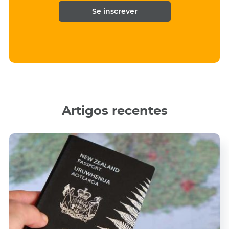
e
*
*
Artigos recentes