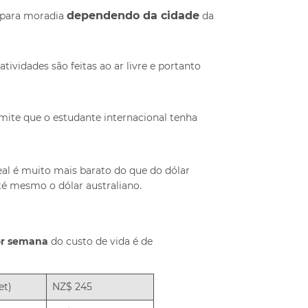
dependendo da cidade
l para moradia
da
tividades são feitas ao ar livre e portanto
mite que o estudante internacional tenha
l é muito mais barato do que do dólar
até mesmo o dólar australiano.
or semana
do custo de vida é de
et)
NZ$ 245