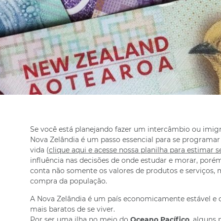
Se você está planejando fazer um intercâmbio ou imigra
Nova Zelândia é um passo essencial para se programar 
vida (
clique aqui e acesse nossa planilha para estimar 
influência nas decisões de onde estudar e morar, poré
conta não somente os valores de produtos e serviços,
compra da população.
A Nova Zelândia é um país economicamente estável e d
mais baratos de se viver.
Por ser uma ilha no meio do
Oceano Pacífico
, alguns 