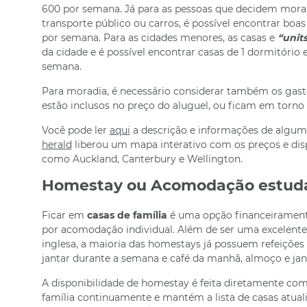
600 por semana. Já para as pessoas que decidem morar 
transporte público ou carros, é possível encontrar boa
por semana. Para as cidades menores, as casas e
“unit
da cidade e é possível encontrar casas de 1 dormitório
semana.
Para moradia, é necessário considerar também os gasto
estão inclusos no preço do aluguel, ou ficam em torno 
Você pode ler
aqui
a descrição e informações de algumas
herald
liberou um mapa interativo com os preços e dis
como Auckland, Canterbury e Wellington.
Homestay ou Acomodação estuda
Ficar em
casas de família
é uma opção financeirament
por acomodação individual. Além de ser uma excelente o
inglesa, a maioria das homestays já possuem refeições
jantar durante a semana e café da manhã, almoço e jant
A disponibilidade de homestay é feita diretamente com
família continuamente e mantém a lista de casas atual