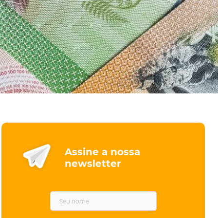
Assine a nossa
newsletter
F
i
r