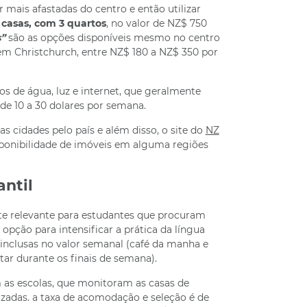
mais afastadas do centro e então utilizar
s
casas, com 3 quartos
, no valor de NZ$ 750
s”
são as opções disponíveis mesmo no centro
 em Christchurch, entre NZ$ 180 a NZ$ 350 por
s de água, luz e internet, que geralmente
de 10 a 30 dolares por semana.
 cidades pelo país e além disso, o site do
NZ
ponibilidade de imóveis em alguma regiões
ntil
e relevante para estudantes que procuram
pção para intensificar a prática da língua
 inclusas no valor semanal (café da manha e
ar durante os finais de semana).
 as escolas, que monitoram as casas de
izadas. a taxa de acomodação e seleção é de