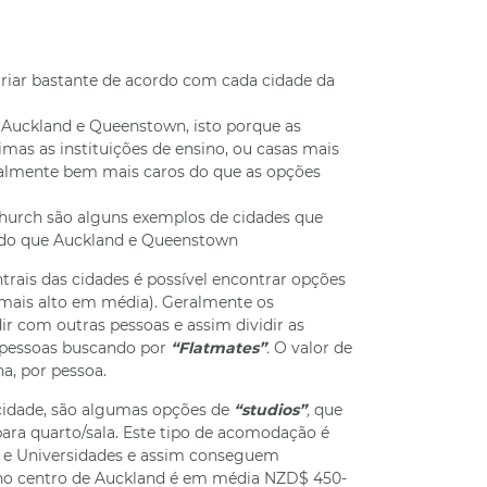
riar bastante de acordo com cada cidade da
 Auckland e Queenstown, isto porque as
mas as instituições de ensino, ou casas mais
almente bem mais caros do que as opções
hurch são alguns exemplos de cidades que
do que Auckland e Queenstown
trais das cidades é possível encontrar opções
mais alto em média). Geralmente os
r com outras pessoas e assim dividir as
 pessoas buscando por
“Flatmates”
.
O valor de
a, por pessoa.
cidade, são algumas opções de
“studios”
,
que
ra quarto/sala. Este tipo de acomodação é
la e Universidades e assim conseguem
no centro de Auckland é em média NZD$ 450-