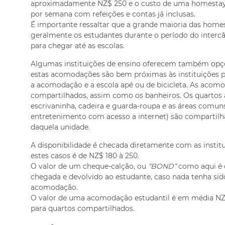
aproximadamente NZ$ 250 e o custo de uma homestay 
por semana com refeições e contas já inclusas.
É importante ressaltar que a grande maioria das homes
geralmente os estudantes durante o período do intercâ
para chegar até as escolas.
Algumas instituições de ensino oferecem também op
estas acomodações são bem próximas às instituições p
a acomodação e a escola apé ou de bicicleta. As acom
compartilhados, assim como os banheiros. Os quartos
escrivaninha, cadeira e guarda-roupa e as áreas comuns 
entretenimento com acesso a internet) são compartil
daquela unidade.
A disponibilidade é checada diretamente com as instit
estes casos é de NZ$ 180 à 250.
O valor de um cheque-calção, ou
“BOND”
como aqui é 
chegada e devolvido ao estudante, caso nada tenha sido
acomodação.
O valor de uma acomodação estudantil é em média NZ$
para quartos compartilhados.