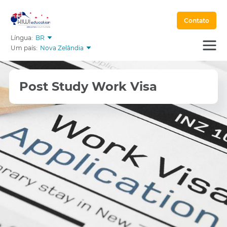
Contato
Língua:
BR
Um país:
Nova Zelândia
Post Study Work Visa