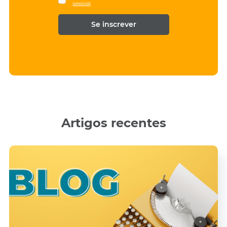
pessoais
m
l
e
*
*
Artigos recentes