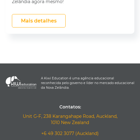
Zelândia agora mesmo!
Mais detalhes
A Kiwi Education é uma agência educacional
reconhecida pelo governo e líder no mercado educacional
da Nova Zelândia.
Contatos:
Unit G-F, 238 Karangahape Road, Auckland,
1010 New Zealand
+6 49 302 3077 (Auckland)