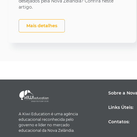
desejados pela Nova Zelândia? Confira neste
artigo.
Mais detalhes
Sobre a Nov
Links Úteis:
A Kiwi Education é uma agência
educacional reconhecida pelo
Contatos:
governo e líder no mercado
educacional da Nova Zelândia.