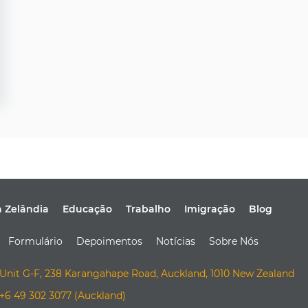
a Zelândia
Educação
Trabalho
Imigração
Blog
Formulário
Depoimentos
Notícias
Sobre Nós
Unit G-F, 238 Karangahape Road, Auckland, 1010 New Zealand
+6 49 302 3077 (Auckland)