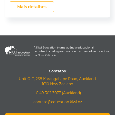
Mais detalhes
A Kiwi Education é uma agência educacional
reconhecida pelo governo e líder no mercado educacional
da Nova Zelândia.
Contatos:
Unit G-F, 238 Karangahape Road, Auckland,
1010 New Zealand
+6 49 302 3077 (Auckland)
contato@education.kiwi.nz