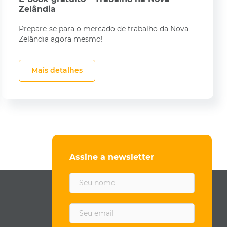
Zelândia
Prepare-se para o mercado de trabalho da Nova
Zelândia agora mesmo!
Mais detalhes
Assine a newsletter
F
i
r
s
E
t
m