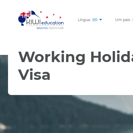
Língua:
BR
Um país:
Working Holid
Visa