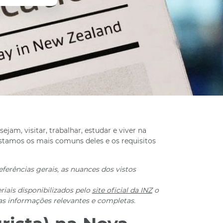
ejam, visitar, trabalhar, estudar e viver na
stamos os mais comuns deles e os requisitos
ferências gerais, as nuances dos vistos
iais disponibilizados pelo
site oficial da INZ
o
s informações relevantes e completas.