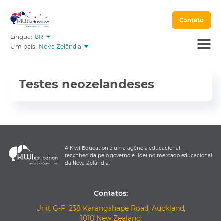
Contato
Língua:
BR
Um país:
Nova Zelândia
Testes neozelandeses
A Kiwi Education é uma agência educacional
reconhecida pelo governo e líder no mercado educacional
da Nova Zelândia.
Contatos:
Unit G-F, 238 Karangahape Road, Auckland,
1010 New Zealand