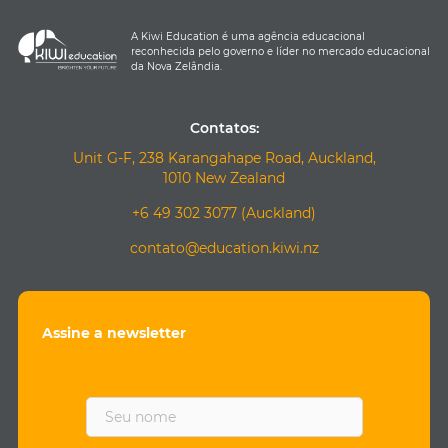
A Kiwi Education é uma agência educacional
reconhecida pelo governo e líder no mercado educacional
da Nova Zelândia.
Contatos:
Unit G-F, 238 Karangahape Road, Auckland,
1010 New Zealand
+6 49 302 3077 (Auckland)
contato@education.kiwi.nz
Assine a newsletter
F
i
r