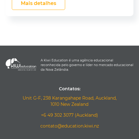
Mais detalhes
A Kiwi Education é uma agência educacional
reconhecida pelo governo e líder no mercado educacional
da Nova Zelândia.
Contatos:
Unit G-F, 238 Karangahape Road, Auckland,
1010 New Zealand
+6 49 302 3077 (Auckland)
contato@education.kiwi.nz