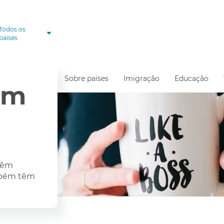
Todos os
países
Sobre países
Imigração
Educação
em
 têm
mbém têm