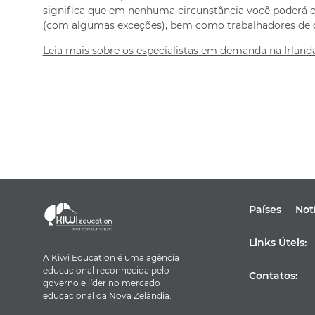
significa que em nenhuma circunstância você poderá o
(com algumas exceções), bem como trabalhadores de co
Leia mais sobre os especialistas em demanda na Irland
Países
Not
Links Úteis:
A Kiwi Education é uma agência
educacional reconhecida pelo
Contatos:
governo e líder no mercado
educacional da Nova Zelândia.