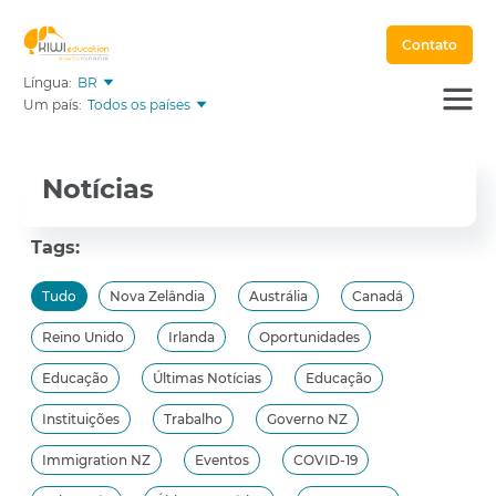
Contato
Língua:
BR
Um país:
Todos os países
Notícias
Tags:
Tudo
Nova Zelândia
Austrália
Canadá
Reino Unido
Irlanda
Oportunidades
Educação
Últimas Notícias
Educação
Instituições
Trabalho
Governo NZ
Immigration NZ
Eventos
COVID-19