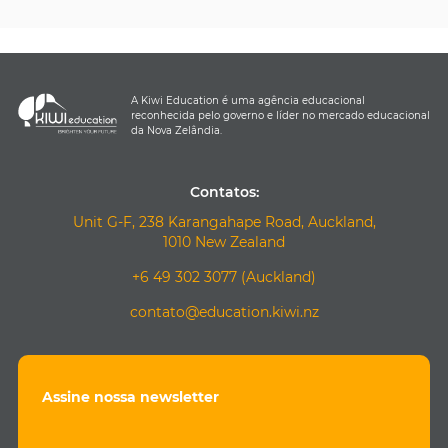
A Kiwi Education é uma agência educacional
reconhecida pelo governo e líder no mercado educacional
da Nova Zelândia.
Contatos:
Unit G-F, 238 Karangahape Road, Auckland,
1010 New Zealand
+6 49 302 3077 (Auckland)
contato@education.kiwi.nz
Assine nossa newsletter