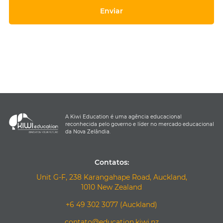
A Kiwi Education é uma agência educacional
reconhecida pelo governo e líder no mercado educacional
da Nova Zelândia.
Contatos:
Unit G-F, 238 Karangahape Road, Auckland,
1010 New Zealand
+6 49 302 3077 (Auckland)
contato@education.kiwi.nz