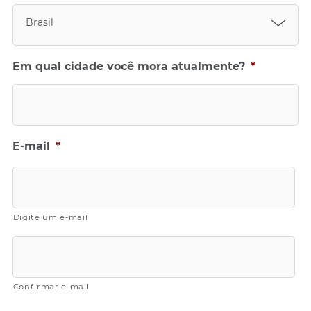
M
Brasil
b
a
r
Em qual cidade você mora atualmente?
*
r
a
Y
Y
Y
Y
E-mail
*
Digite um e-mail
Confirmar e-mail