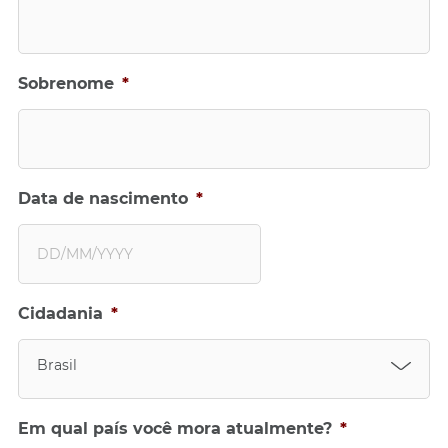
Sobrenome
*
Data de nascimento
*
D
Cidadania
*
D
b
a
Brasil
r
r
a
Em qual país você mora atualmente?
*
M