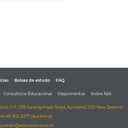
ícias
Bolsas de estudo
FAQ
Consultoria Educacional
Depoimentos
Sobre Nós
Unit G-F, 238 Karangahape Road, Auckland, 1010 New Zealand
+6 49 302 3077 (Auckland)
contato@education.kiwi.nz