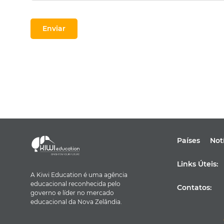
Países
Not
Links Úteis:
A Kiwi Education é uma agência
educacional reconhecida pelo
Contatos:
governo e líder no mercado
educacional da Nova Zelândia.