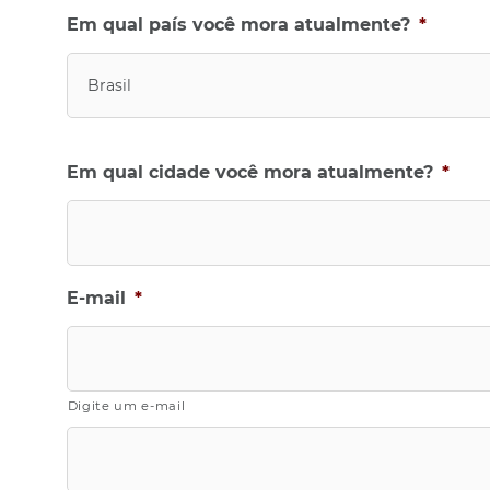
M
Em qual país você mora atualmente?
*
M
b
Brasil
a
r
r
a
Em qual cidade você mora atualmente?
*
Y
Y
Y
Y
E-mail
*
Digite um e-mail