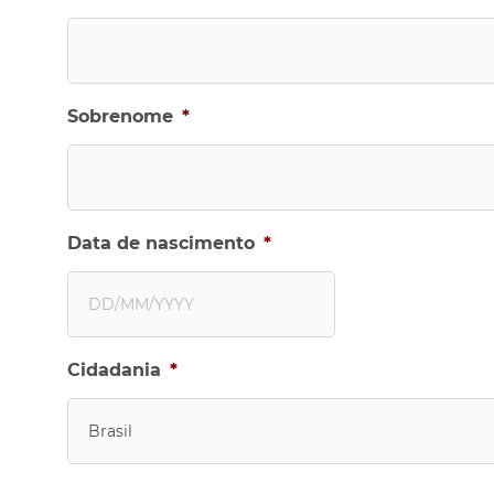
Sobrenome
*
Data de nascimento
*
D
Cidadania
*
D
b
a
Brasil
r
r
a