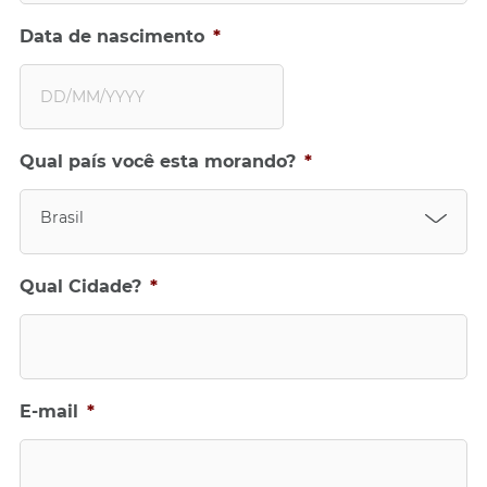
Data de nascimento
*
D
Qual país você esta morando?
*
D
b
a
Brasil
r
r
a
Qual Cidade?
*
M
M
b
a
r
E-mail
*
r
a
Y
Y