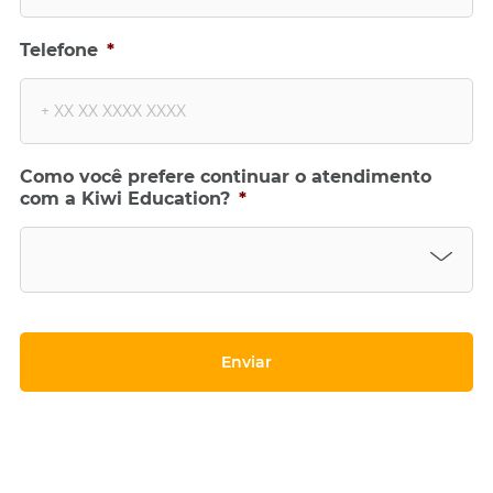
Y
Y
Telefone
*
Como você prefere continuar o atendimento
com a Kiwi Education?
*