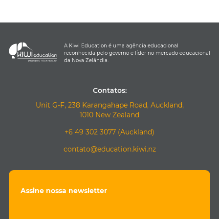
A Kiwi Education é uma agência educacional
reconhecida pelo governo e líder no mercado educacional
da Nova Zelândia.
Contatos:
Unit G-F, 238 Karangahape Road, Auckland,
1010 New Zealand
+6 49 302 3077 (Auckland)
contato@education.kiwi.nz
Assine nossa newsletter