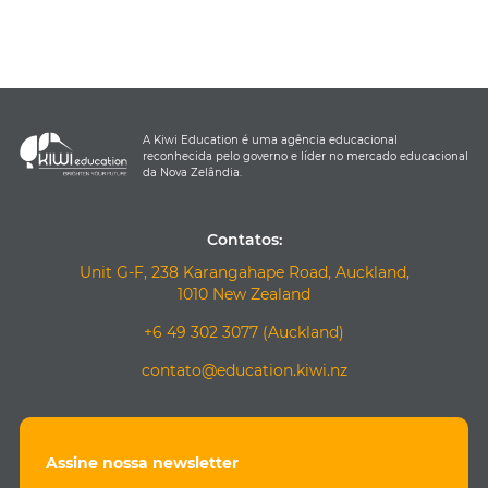
A Kiwi Education é uma agência educacional
reconhecida pelo governo e líder no mercado educacional
da Nova Zelândia.
Contatos:
Unit G-F, 238 Karangahape Road, Auckland,
1010 New Zealand
+6 49 302 3077 (Auckland)
contato@education.kiwi.nz
Assine nossa newsletter