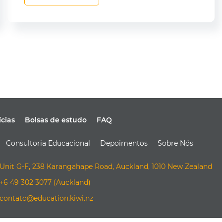
ícias
Bolsas de estudo
FAQ
Consultoria Educacional
Depoimentos
Sobre Nós
Unit G-F, 238 Karangahape Road, Auckland, 1010 New Zealand
+6 49 302 3077 (Auckland)
contato@education.kiwi.nz