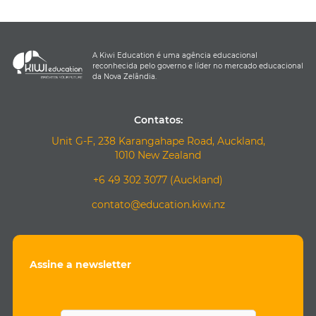
A Kiwi Education é uma agência educacional
reconhecida pelo governo e líder no mercado educacional
da Nova Zelândia.
Contatos:
Unit G-F, 238 Karangahape Road, Auckland,
1010 New Zealand
+6 49 302 3077 (Auckland)
contato@education.kiwi.nz
Assine a newsletter