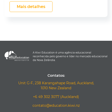
Mais detalhes
A Kiwi Education é uma agência educacional
reconhecida pelo governo e líder no mercado educacional
da Nova Zelândia.
Contatos:
Unit G-F, 238 Karangahape Road, Auckland,
1010 New Zealand
+6 49 302 3077 (Auckland)
contato@education.kiwi.nz