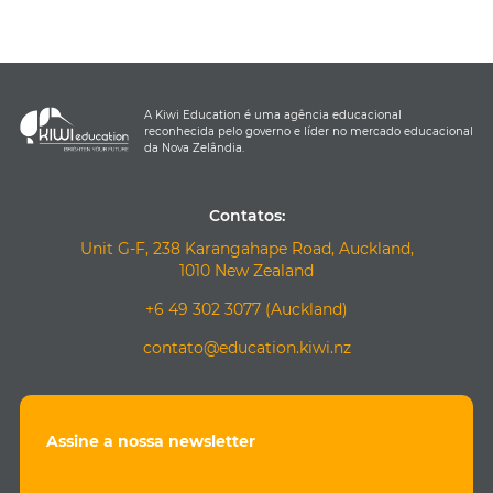
A Kiwi Education é uma agência educacional
reconhecida pelo governo e líder no mercado educacional
da Nova Zelândia.
Contatos:
Unit G-F, 238 Karangahape Road, Auckland,
1010 New Zealand
+6 49 302 3077 (Auckland)
contato@education.kiwi.nz
Assine a nossa newsletter