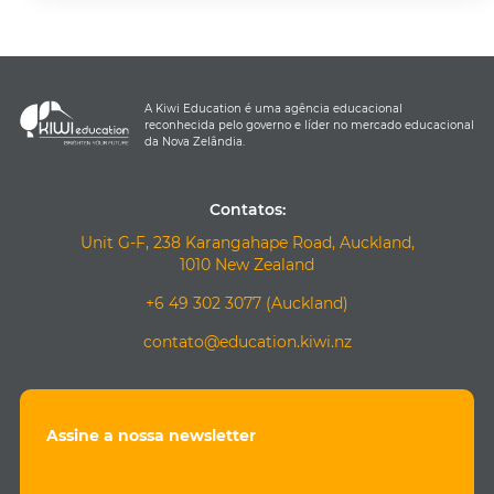
A Kiwi Education é uma agência educacional
reconhecida pelo governo e líder no mercado educacional
da Nova Zelândia.
Contatos:
Unit G-F, 238 Karangahape Road, Auckland,
1010 New Zealand
+6 49 302 3077 (Auckland)
contato@education.kiwi.nz
Assine a nossa newsletter