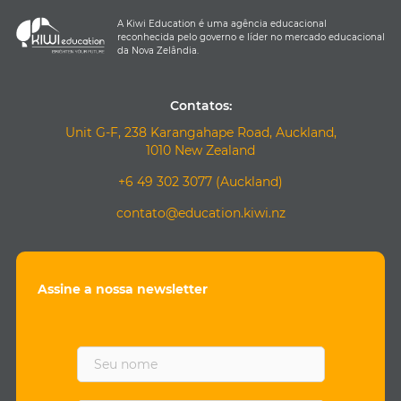
A Kiwi Education é uma agência educacional
reconhecida pelo governo e líder no mercado educacional
da Nova Zelândia.
Contatos:
Unit G-F, 238 Karangahape Road, Auckland,
1010 New Zealand
+6 49 302 3077 (Auckland)
contato@education.kiwi.nz
Assine a nossa newsletter
F
i
r